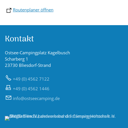
Routenplaner öffnen
Kontakt
Ostsee-Campingplatz Kagelbusch
Scharberg 1
23730 Bliesdorf-Strand
+49 (0) 4562 7122
+49 (0) 4562 1446
nf
sts
c
mp
ng
d