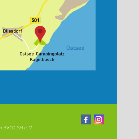
im BVCD-SH e. V.