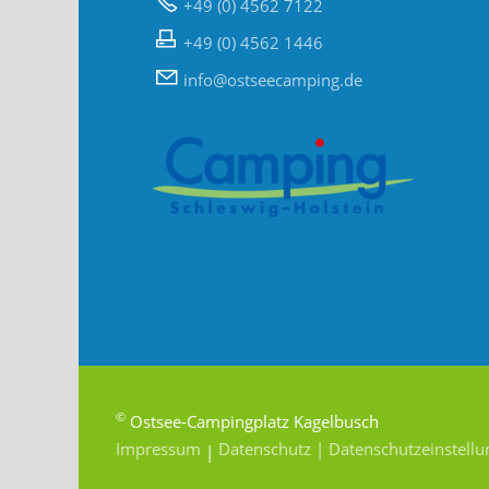
+49 (0) 4562 7122
+49 (0) 4562 1446
nf
sts
c
mp
ng
d
©
Ostsee-Campingplatz Kagelbusch
Impressum
Datenschutz
|
Datenschutzeinstell
|